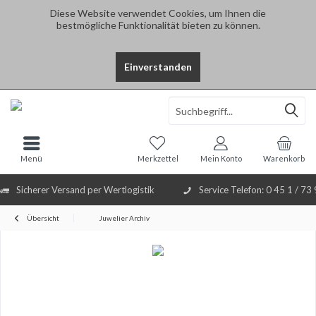
Diese Website verwendet Cookies, um Ihnen die
bestmögliche Funktionalität bieten zu können.
Einverstanden
Select Language
▼
Menü
Merkzettel
Mein Konto
Warenkorb
Sicherer Versand per Wertlogistik
Service Telefon: 0 45 1 / 73
Übersicht
Juwelier Archiv