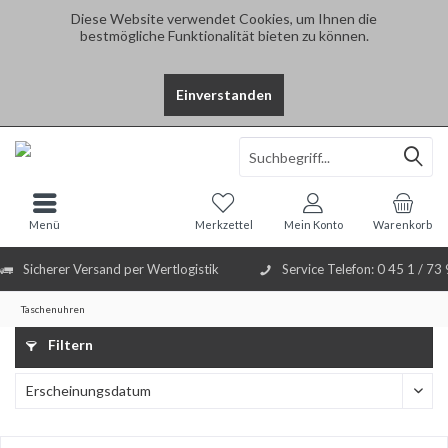
Diese Website verwendet Cookies, um Ihnen die
bestmögliche Funktionalität bieten zu können.
Einverstanden
Select Language
▼
Menü
Merkzettel
Mein Konto
Warenkorb
Sicherer Versand per Wertlogistik
Service Telefon: 0 45 1 / 73
Taschenuhren
Filtern