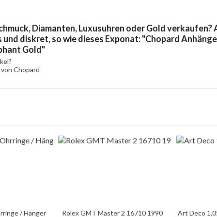
chmuck, Diamanten, Luxusuhren oder Gold verkaufen? A
 und diskret, so wie dieses Exponat: "Chopard Anhänger 
phant Gold"
kel?
l von Chopard
rringe / Hänger
Rolex GMT Master 2 16710 1990
Art Deco 1,0