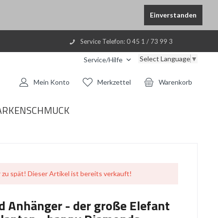
Einverstanden
Service Telefon: 0 45 1 / 73 99 3
Select Language
▼
Service/Hilfe
Mein Konto
Merkzettel
Warenkorb
ARKENSCHMUCK
 zu spät! Dieser Artikel ist bereits verkauft!
 Anhänger - der große Elefant