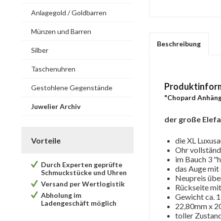
Anlagegold / Goldbarren
Münzen und Barren
Beschreibung
Silber
Taschenuhren
Produktinfor
Gestohlene Gegenstände
"Chopard Anhänge
Juwelier Archiv
der große Elef
Vorteile
die XL Luxus
Ohr vollständ
im Bauch 3 "h
Durch Experten geprüfte
das Auge mit
Schmuckstücke und Uhren
Neupreis übe
Versand per Wertlogistik
Rückseite mit
Abholung im
Gewicht ca.
Ladengeschäft möglich
22,80mm x 2
toller Zustan