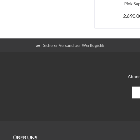
Pink Saph
2.690,0
Sicherer Versand per Wertlogistik
Abonn
ÜBER UNS