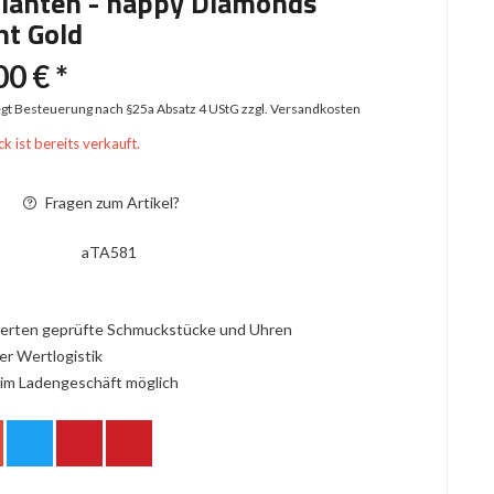
llanten - happy Diamonds
nt Gold
00 € *
iegt Besteuerung nach §25a Absatz 4 UStG
zzgl. Versandkosten
k ist bereits verkauft.
Fragen zum Artikel?
aTA581
erten geprüfte Schmuckstücke und Uhren
er Wertlogistik
im Ladengeschäft möglich