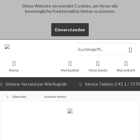
Diese Website verwendet Cookies, um Ihnen die
bestmögliche Funktionalität bieten zu können.
Einverstanden
Select Language
▼
Menü
Merkzettel
Mein Konto
Warenkorb
Sicherer Versand per Wertlogistik
Service Telefon: 0 45 1 / 73 9
Übersicht
Juwelier Archiv