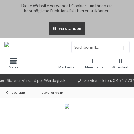
Diese Website verwendet Cookies, um Ihnen die
bestmögliche Funktionalität bieten zu können.
Einverstanden
Select Language
▼
Menü
Merkzettel
Mein Konto
Warenkorb
Sicherer Versand per Wertlogistik
Service Telefon: 0 45 1 / 73
Übersicht
Juwelier Archiv