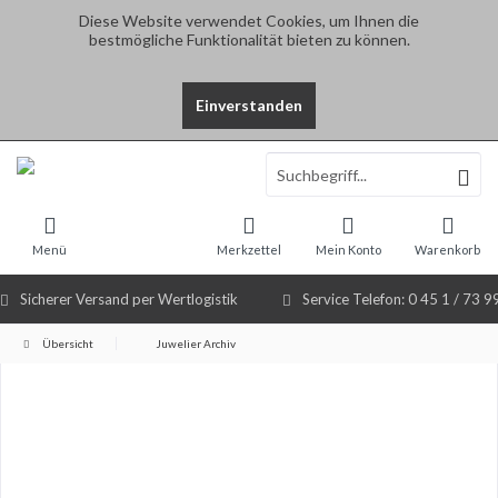
Diese Website verwendet Cookies, um Ihnen die
bestmögliche Funktionalität bieten zu können.
Einverstanden
Select Language
▼
Menü
Merkzettel
Mein Konto
Warenkorb
Sicherer Versand per Wertlogistik
Service Telefon: 0 45 1 / 73 9
Übersicht
Juwelier Archiv