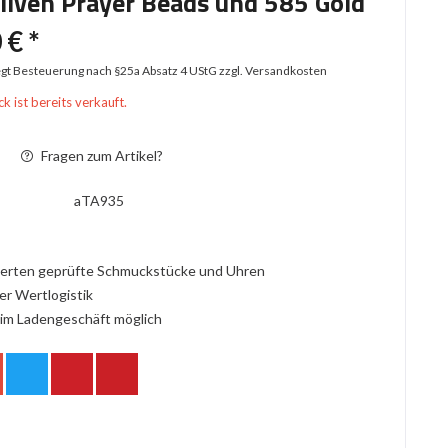
liven Prayer Beads und 585 Gold
 € *
iegt Besteuerung nach §25a Absatz 4 UStG
zzgl. Versandkosten
k ist bereits verkauft.
Fragen zum Artikel?
aTA935
erten geprüfte Schmuckstücke und Uhren
er Wertlogistik
im Ladengeschäft möglich