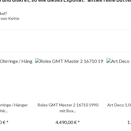
kel?
 von Kette
rringe / Hänger
Rolex GMT Master 2 16710 1990
Art Deco 1,0
ir...
mit Box...
0 € *
4.490,00 € *
1