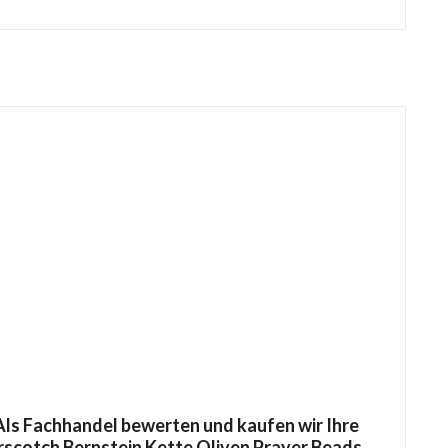
ls Fachhandel bewerten und kaufen wir Ihre
terscotch Bernstein Kette Oliven Prayer Beads