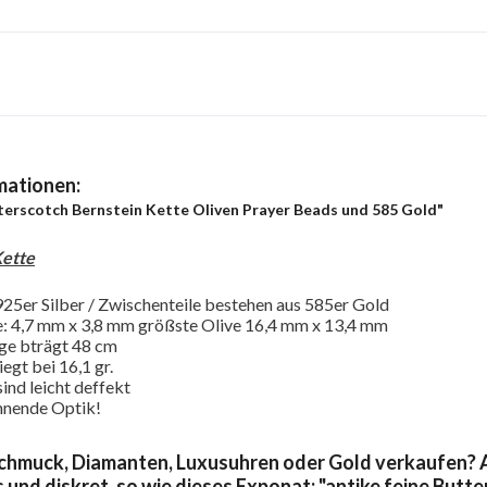
mationen:
tterscotch Bernstein Kette Oliven Prayer Beads und 585 Gold"
Kette
925er Silber / Zwischenteile bestehen aus 585er Gold
ve: 4,7 mm x 3,8 mm größste Olive 16,4 mm x 13,4 mm
nge bträgt 48 cm
egt bei 16,1 gr.
sind leicht deffekt
nnende Optik!
chmuck, Diamanten, Luxusuhren oder Gold verkaufen? A
 und diskret, so wie dieses Exponat: "antike feine But