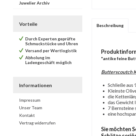
Juwelier Archiv
Vorteile
Beschreibung
Durch Experten geprüfte
Schmuckstücke und Uhren
Versand per Wertlogistik
Produktinfor
Abholung im
"antike feine Bu
Ladengeschäft möglich
Butterscoutch 
Schließe aus 
Informationen
Kleinste Oli
die Kettenlä
Impressum
das Gewicht li
Unser Team
7 Bernsteine 
eine hochspa
Kontakt
Vertrag widerrufen
Sie möchten S
Schätze seriös