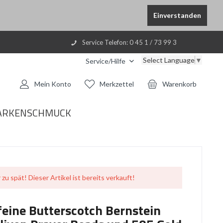
Einverstanden
Service Telefon: 0 45 1 / 73 99 3
Select Language
▼
Service/Hilfe
Mein Konto
Merkzettel
Warenkorb
ARKENSCHMUCK
 zu spät! Dieser Artikel ist bereits verkauft!
feine Butterscotch Bernstein