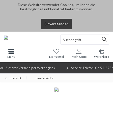
Diese Website verwendet Cookies, um Ihnen die
bestmögliche Funktionalität bieten zu können.
Einverstanden
Select Language
▼
Menü
Merkzettel
Mein Konto
Warenkorb
Sicherer Versand per Wertlogistik
Service Telefon: 0 45 1 / 73
Übersicht
Juwelier Archiv