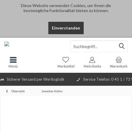
Diese Website verwendet Cookies, um Ihnen die
bestmögliche Funktionalität bieten zu können.
Einverstanden
Select Language
▼
Menü
Merkzettel
Mein Konto
Warenkorb
Sicherer Versand per Wertlogistik
Service Telefon: 0 45 1 / 73
Übersicht
Juwelier Archiv