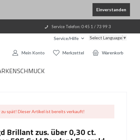
Einverstanden
Service Telefon: 0 45 1 / 73 99 3
Select Language
▼
Service/Hilfe
Mein Konto
Merkzettel
Warenkorb
ARKENSCHMUCK
 zu spät! Dieser Artikel ist bereits verkauft!
 Brillant zus. über 0,30 ct.