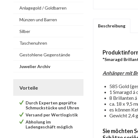
Anlagegold / Goldbarren
Münzen und Barren
Beschreibung
Silber
Taschenuhren
Produktinfor
Gestohlene Gegenstände
"Smaragd Brillan
Juwelier Archiv
Anhänger mit Br
585 Gold (ge
Vorteile
1 Smaragd á ca
8 Brillanten á
Durch Experten geprüfte
ca. 18 x 9,5 
Schmuckstücke und Uhren
es können Ket
Versand per Wertlogistik
Gewicht 2,4 g
Abholung im
Ladengeschäft möglich
Sie möchten S
Schätze seriös