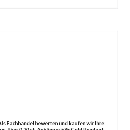
ls Fachhandel bewerten und kaufen wir Ihre
zus. über 0,30 ct. Anhänger 585 Gold Pendant