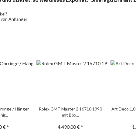
kel?
l von Anhänger
rringe / Hänger
Rolex GMT Master 2 16710 1990
Art Deco 1,0
ir...
mit Box...
0 € *
4.490,00 € *
1