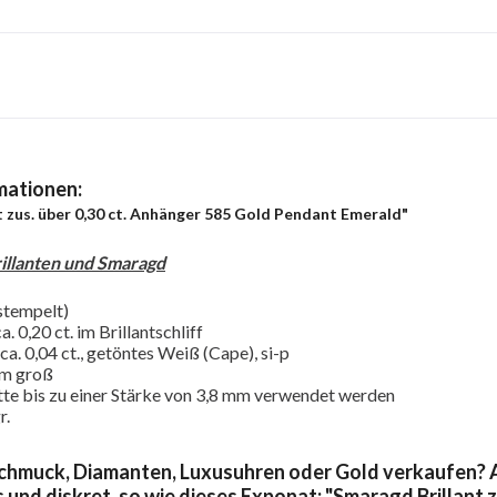
mationen:
t zus. über 0,30 ct. Anhänger 585 Gold Pendant Emerald"
illanten und Smaragd
stempelt)
. 0,20 ct. im Brillantschliff
 ca. 0,04 ct., getöntes Weiß (Cape), si-p
mm groß
te bis zu einer Stärke von 3,8 mm verwendet werden
r.
chmuck, Diamanten, Luxusuhren oder Gold verkaufen? A
 und diskret, so wie dieses Exponat: "Smaragd Brillant 