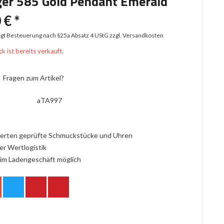
er 585 Gold Pendant Emerald
 € *
iegt Besteuerung nach §25a Absatz 4 UStG
zzgl. Versandkosten
k ist bereits verkauft.
Fragen zum Artikel?
aTA997
erten geprüfte Schmuckstücke und Uhren
er Wertlogistik
im Ladengeschäft möglich