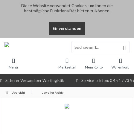
Diese Website verwendet Cookies, um Ihnen die
bestmögliche Funktionalität bieten zu können.
Einverstanden
Select Language
▼
Menü
Merkzettel
Mein Konto
Warenkorb
Sicherer Versand per Wertlogistik
Service Telefon: 0 45 1 / 73 9
Übersicht
Juwelier Archiv