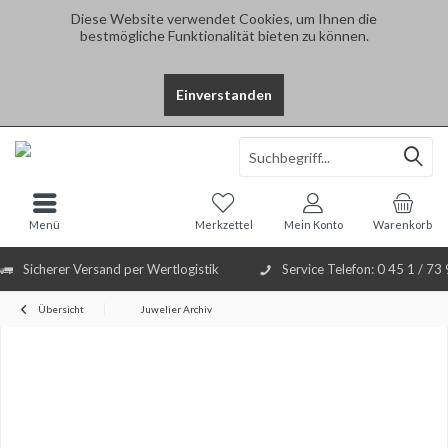
Diese Website verwendet Cookies, um Ihnen die
bestmögliche Funktionalität bieten zu können.
Einverstanden
Select Language
▼
Menü
Merkzettel
Mein Konto
Warenkorb
Sicherer Versand per Wertlogistik
Service Telefon: 0 45 1 / 73
Übersicht
Juwelier Archiv