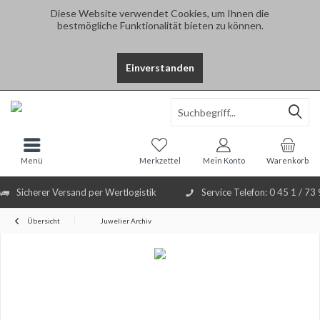
Diese Website verwendet Cookies, um Ihnen die
bestmögliche Funktionalität bieten zu können.
Einverstanden
Select Language
▼
Menü
Merkzettel
Mein Konto
Warenkorb
Sicherer Versand per Wertlogistik
Service Telefon: 0 45 1 / 73
Übersicht
Juwelier Archiv