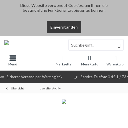
Diese Website verwendet Cookies, um Ihnen die
bestmögliche Funktionalität bieten zu können.
Einverstanden
Select Language
▼
Menü
Merkzettel
Mein Konto
Warenkorb
Sicherer Versand per Wertlogistik
Service Telefon: 0 45 1 / 73
Übersicht
Juwelier Archiv