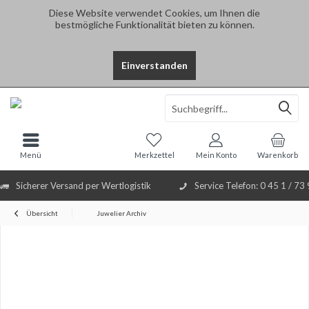
Diese Website verwendet Cookies, um Ihnen die
bestmögliche Funktionalität bieten zu können.
Einverstanden
Select Language
▼
Menü
Merkzettel
Mein Konto
Warenkorb
Sicherer Versand per Wertlogistik
Service Telefon: 0 45 1 / 73
Übersicht
Juwelier Archiv