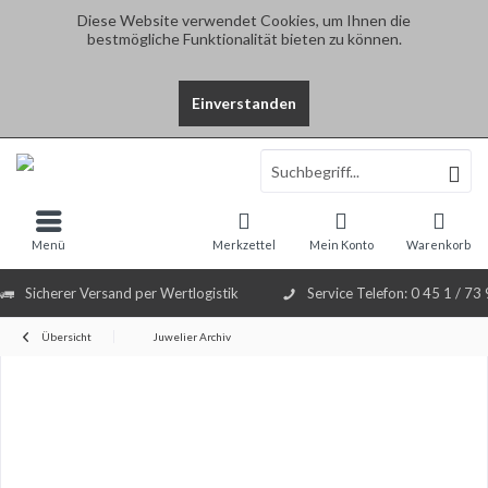
Diese Website verwendet Cookies, um Ihnen die
bestmögliche Funktionalität bieten zu können.
Einverstanden
Select Language
▼
Menü
Merkzettel
Mein Konto
Warenkorb
Sicherer Versand per Wertlogistik
Service Telefon: 0 45 1 / 73
Übersicht
Juwelier Archiv