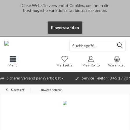
Diese Website verwendet Cookies, um Ihnen die
bestmögliche Funktionalität bieten zu können.
Einverstanden
Select Language
▼
Menü
Merkzettel
Mein Konto
Warenkorb
Sicherer Versand per Wertlogistik
Service Telefon: 0 45 1 / 73
Übersicht
Juwelier Archiv