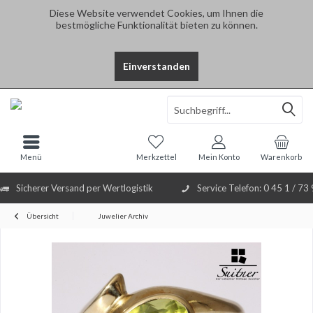
Diese Website verwendet Cookies, um Ihnen die
bestmögliche Funktionalität bieten zu können.
Einverstanden
Select Language
▼
Menü
Merkzettel
Mein Konto
Warenkorb
Sicherer Versand per Wertlogistik
Service Telefon: 0 45 1 / 73
Übersicht
Juwelier Archiv