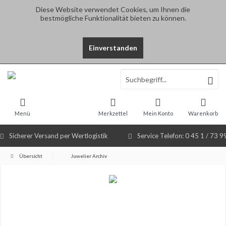
Diese Website verwendet Cookies, um Ihnen die
bestmögliche Funktionalität bieten zu können.
Einverstanden
Select Language
▼
Menü
Merkzettel
Mein Konto
Warenkorb
Sicherer Versand per Wertlogistik
Service Telefon: 0 45 1 / 73 9
Übersicht
Juwelier Archiv