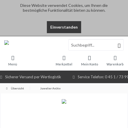
Diese Website verwendet Cookies, um Ihnen die
bestmögliche Funktionalität bieten zu können.
Einverstanden
Select Language
▼
Menü
Merkzettel
Mein Konto
Warenkorb
Sicherer Versand per Wertlogistik
Service Telefon: 0 45 1 / 73 9
Übersicht
Juwelier Archiv