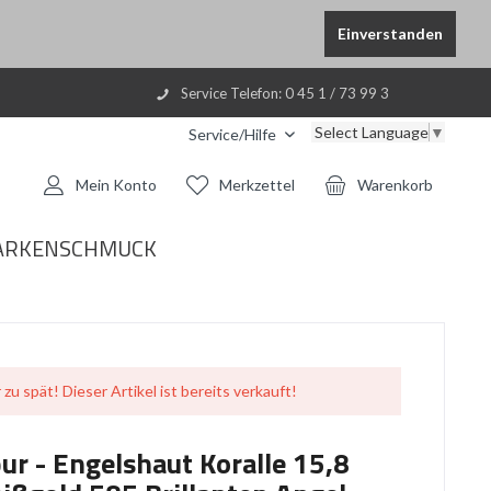
Einverstanden
Service Telefon: 0 45 1 / 73 99 3
Select Language
▼
Service/Hilfe
Mein Konto
Merkzettel
Warenkorb
ARKENSCHMUCK
 zu spät! Dieser Artikel ist bereits verkauft!
ur - Engelshaut Koralle 15,8