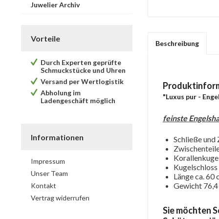
Juwelier Archiv
Vorteile
Beschreibung
Durch Experten geprüfte
Schmuckstücke und Uhren
Versand per Wertlogistik
Produktinfor
Abholung im
"Luxus pur - Eng
Ladengeschäft möglich
feinste Engelsh
Informationen
Schließe und
Zwischenteile 
Korallenkuge
Impressum
Kugelschloss 
Unser Team
Länge ca. 60
Gewicht 76,4 
Kontakt
Vertrag widerrufen
Sie möchten S