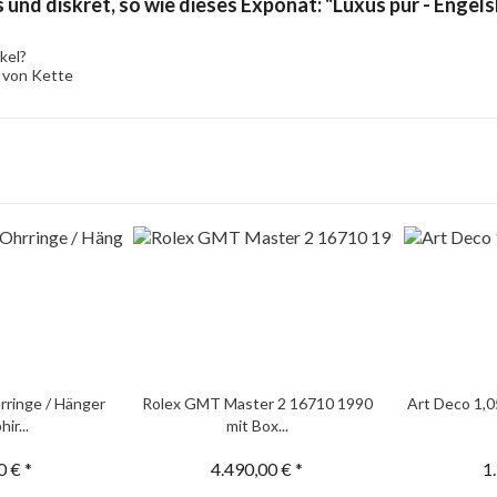
 und diskret, so wie dieses Exponat: "Luxus pur - Enge
kel?
 von Kette
rringe / Hänger
Rolex GMT Master 2 16710 1990
Art Deco 1,0
ir...
mit Box...
0 € *
4.490,00 € *
1