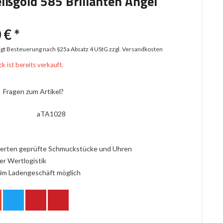
ßgold 585 Brillanten Angel
 € *
iegt Besteuerung nach §25a Absatz 4 UStG
zzgl. Versandkosten
k ist bereits verkauft.
Fragen zum Artikel?
aTA1028
erten geprüfte Schmuckstücke und Uhren
er Wertlogistik
im Ladengeschäft möglich