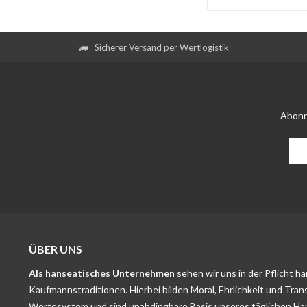
Sicherer Versand per Wertlogistik
Abonn
ÜBER UNS
Als hanseatisches Unternehmen
sehen wir uns in der Pflicht h
Kaufmannstraditionen. Hierbei bilden Moral, Ehrlichkeit und Tran
Wertesystem und sind unabdingbare Basis unseres täglichen Ha