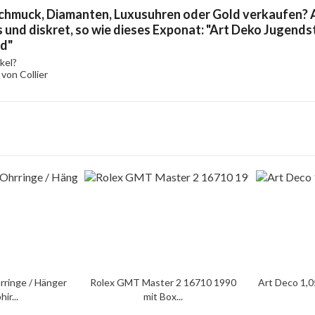
chmuck, Diamanten, Luxusuhren oder Gold verkaufen? A
 und diskret, so wie dieses Exponat: "Art Deko Jugendsti
d"
kel?
von Collier
rringe / Hänger
Rolex GMT Master 2 16710 1990
Art Deco 1,0
ir...
mit Box...