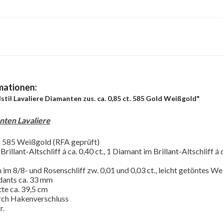
mationen:
til Lavaliere Diamanten zus. ca. 0,85 ct. 585 Gold Weißgold"
nten Lavaliere
n 585 Weißgold (RFA geprüft)
rillant-Altschliff á ca. 0,40 ct., 1 Diamant im Brillant-Altschliff á
im 8/8- und Rosenschliff zw. 0,01 und 0,03 ct., leicht getöntes We
dants ca. 33 mm
te ca. 39,5 cm
rch Hakenverschluss
r.