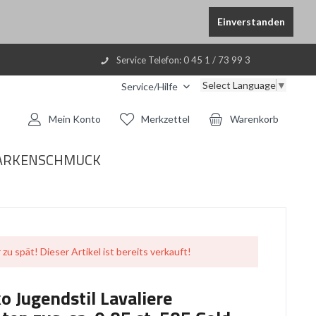
Einverstanden
Service Telefon: 0 45 1 / 73 99 3
Select Language
▼
Service/Hilfe
Mein Konto
Merkzettel
Warenkorb
ARKENSCHMUCK
 zu spät! Dieser Artikel ist bereits verkauft!
o Jugendstil Lavaliere