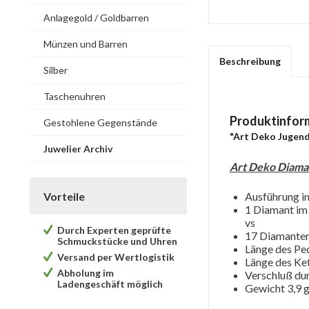
Anlagegold / Goldbarren
Münzen und Barren
Beschreibung
Silber
Taschenuhren
Produktinfor
Gestohlene Gegenstände
"Art Deko Jugends
Juwelier Archiv
Art Deko Diama
Vorteile
Ausführung i
1 Diamant im B
vs
Durch Experten geprüfte
17 Diamanten 
Schmuckstücke und Uhren
Länge des Pe
Versand per Wertlogistik
Länge des Ket
Abholung im
Verschluß du
Ladengeschäft möglich
Gewicht 3,9 g