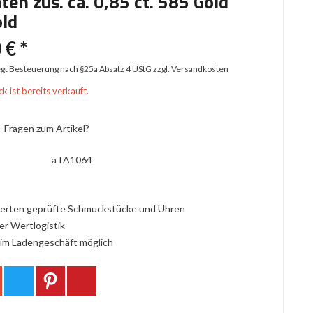
en zus. ca. 0,85 ct. 585 Gold
ld
 € *
iegt Besteuerung nach §25a Absatz 4 UStG
zzgl. Versandkosten
k ist bereits verkauft.
Fragen zum Artikel?
aTA1064
erten geprüfte Schmuckstücke und Uhren
er Wertlogistik
im Ladengeschäft möglich