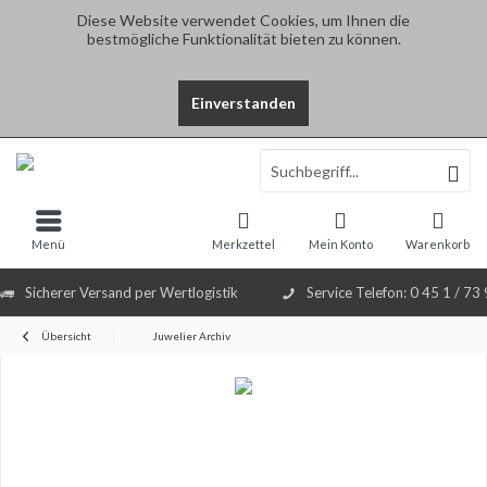
Diese Website verwendet Cookies, um Ihnen die
bestmögliche Funktionalität bieten zu können.
Einverstanden
Select Language
▼
Menü
Merkzettel
Mein Konto
Warenkorb
Sicherer Versand per Wertlogistik
Service Telefon: 0 45 1 / 73
Übersicht
Juwelier Archiv