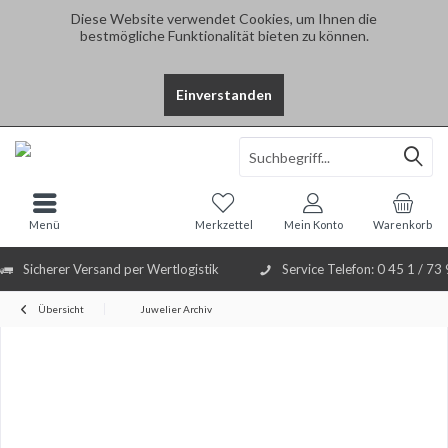
Diese Website verwendet Cookies, um Ihnen die
bestmögliche Funktionalität bieten zu können.
Einverstanden
Select Language
▼
Menü
Merkzettel
Mein Konto
Warenkorb
Sicherer Versand per Wertlogistik
Service Telefon: 0 45 1 / 73
Übersicht
Juwelier Archiv