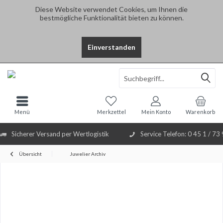
Diese Website verwendet Cookies, um Ihnen die
bestmögliche Funktionalität bieten zu können.
Einverstanden
Select Language
▼
Menü
Merkzettel
Mein Konto
Warenkorb
Sicherer Versand per Wertlogistik
Service Telefon: 0 45 1 / 73
Übersicht
Juwelier Archiv