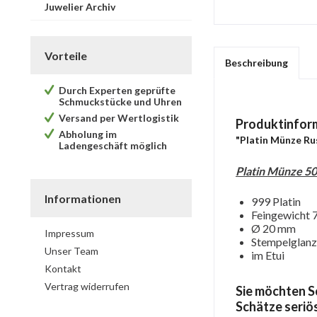
Juwelier Archiv
Vorteile
Beschreibung
Durch Experten geprüfte
Schmuckstücke und Uhren
Versand per Wertlogistik
Produktinfor
Abholung im
"Platin Münze Ru
Ladengeschäft möglich
Platin Münze 50
Informationen
999 Platin
Feingewicht 7
Ø 20 mm
Impressum
Stempelglanz
Unser Team
im Etui
Kontakt
Vertrag widerrufen
Sie möchten S
Schätze seriö