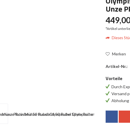
Olympis
Unze P
449,00
*Artikel unterl
Dieses Stüc
Merken
Artikel-Nr.:
Vorteile
Durch Exp
Versand p
Abholung 