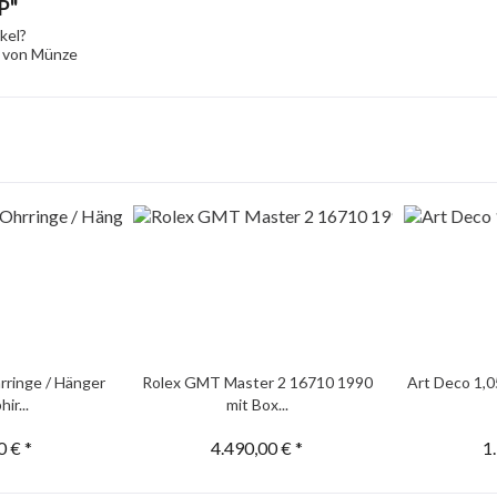
P"
kel?
l von Münze
rringe / Hänger
Rolex GMT Master 2 16710 1990
Art Deco 1,0
ir...
mit Box...
0 € *
4.490,00 € *
1