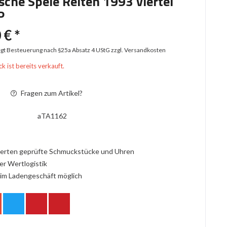
che Spele Reiten 1993 viertel
P
 € *
iegt Besteuerung nach §25a Absatz 4 UStG
zzgl. Versandkosten
k ist bereits verkauft.
Fragen zum Artikel?
aTA1162
erten geprüfte Schmuckstücke und Uhren
er Wertlogistik
im Ladengeschäft möglich