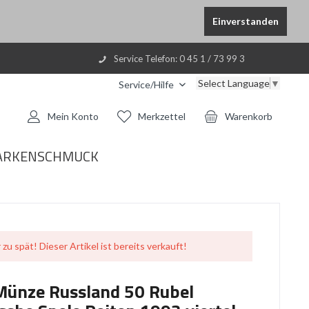
Einverstanden
Service Telefon: 0 45 1 / 73 99 3
Select Language
▼
Service/Hilfe
Mein Konto
Merkzettel
Warenkorb
ARKENSCHMUCK
 zu spät! Dieser Artikel ist bereits verkauft!
 Münze Russland 50 Rubel