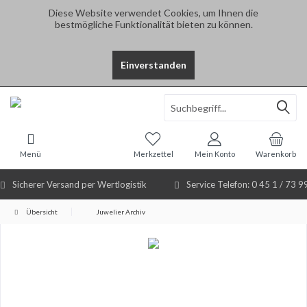
Diese Website verwendet Cookies, um Ihnen die
bestmögliche Funktionalität bieten zu können.
Einverstanden
Select Language
▼
Menü
Merkzettel
Mein Konto
Warenkorb
Sicherer Versand per Wertlogistik
Service Telefon: 0 45 1 / 73 9
Übersicht
Juwelier Archiv