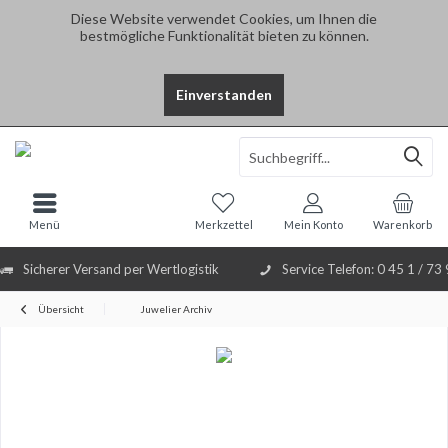
Diese Website verwendet Cookies, um Ihnen die
bestmögliche Funktionalität bieten zu können.
Einverstanden
Select Language
▼
Menü
Merkzettel
Mein Konto
Warenkorb
Sicherer Versand per Wertlogistik
Service Telefon: 0 45 1 / 73
Übersicht
Juwelier Archiv