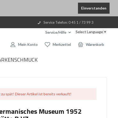
Einverstanden
Service Telefon: 0 45 1 / 73 99 3
Select Language
▼
Service/Hilfe
Mein Konto
Merkzettel
Warenkorb
ARKENSCHMUCK
 zu spät! Dieser Artikel ist bereits verkauft!
ermanisches Museum 1952