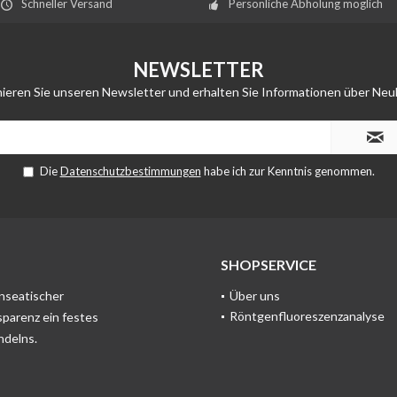
Schneller Versand
Persönliche Abholung möglich
NEWSLETTER
ieren Sie unseren Newsletter und erhalten Sie Informationen über Neu
Die
Datenschutzbestimmungen
habe ich zur Kenntnis genommen.
SHOPSERVICE
anseatischer
Über uns
Röntgenfluoreszenzanalyse
sparenz ein festes
ndelns.