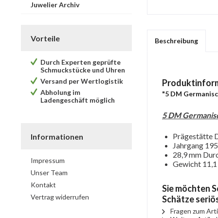
Juwelier Archiv
Vorteile
Beschreibung
Durch Experten geprüfte
Schmuckstücke und Uhren
Versand per Wertlogistik
Produktinfor
Abholung im
"5 DM Germanisc
Ladengeschäft möglich
5 DM Germanis
Prägestätte 
Informationen
Jahrgang 19
28,9 mm Dur
Impressum
Gewicht 11,1 
Unser Team
Kontakt
Sie möchten S
Vertrag widerrufen
Schätze seriö
Fragen zum Arti