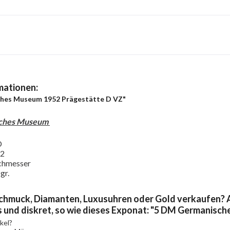
mationen:
hes Museum 1952 Prägestätte D VZ"
ches Museum
D
52
chmesser
gr.
chmuck, Diamanten, Luxusuhren oder Gold verkaufen? A
s und diskret, so wie dieses Exponat: "5 DM Germanis
kel?