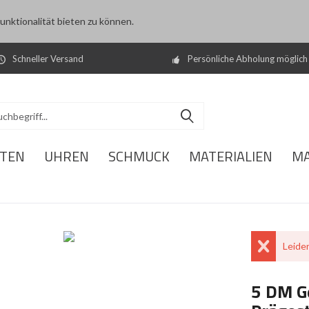
nktionalität bieten zu können.
Schneller Versand
Persönliche Abholung möglich
ITEN
UHREN
SCHMUCK
MATERIALIEN
M
Leider
5 DM G