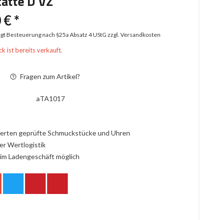
ätte D VZ
 € *
iegt Besteuerung nach §25a Absatz 4 UStG
zzgl. Versandkosten
k ist bereits verkauft.
Fragen zum Artikel?
aTA1017
erten geprüfte Schmuckstücke und Uhren
er Wertlogistik
im Ladengeschäft möglich