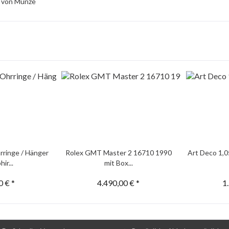
l von Münze
rringe / Hänger
Rolex GMT Master 2 16710 1990
Art Deco 1,0
ir...
mit Box...
0 € *
4.490,00 € *
1