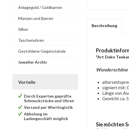
Anlagegold / Goldbarren
Münzen und Barren
Beschreibung
Silber
Taschenuhren
Produktinfor
Gestohlene Gegenstände
"Art Deko Teekan
Juwelier Archiv
Wunderschöne 
Vorteile
altersentspre
signiert mit:
Länge von Aus
Durch Experten geprüfte
Gewicht ca. 5
Schmuckstücke und Uhren
Versand per Wertlogistik
Abholung im
Ladengeschäft möglich
Sie möchten S