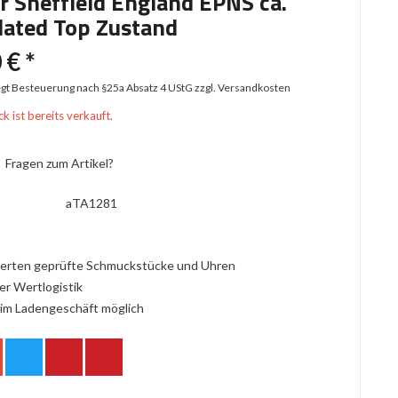
r Sheffield England EPNS ca.
lated Top Zustand
 € *
iegt Besteuerung nach §25a Absatz 4 UStG
zzgl. Versandkosten
k ist bereits verkauft.
Fragen zum Artikel?
aTA1281
erten geprüfte Schmuckstücke und Uhren
er Wertlogistik
im Ladengeschäft möglich