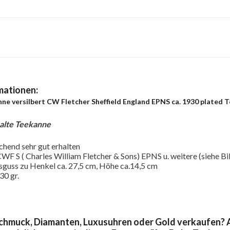
mationen:
ne versilbert CW Fletcher Sheffield England EPNS ca. 1930 plated 
alte Teekanne
chend sehr gut erhalten
 CWF S ( Charles William Fletcher & Sons) EPNS u. weitere (siehe Bi
guss zu Henkel ca. 27,5 cm, Höhe ca.14,5 cm
30 gr.
chmuck, Diamanten, Luxusuhren oder Gold verkaufen? A