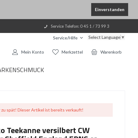
Einverstanden
Service Telefon: 0 45 1 / 73 99 3
Select Language
▼
Service/Hilfe
Mein Konto
Merkzettel
Warenkorb
ARKENSCHMUCK
 zu spät! Dieser Artikel ist bereits verkauft!
ko Teekanne versilbert CW