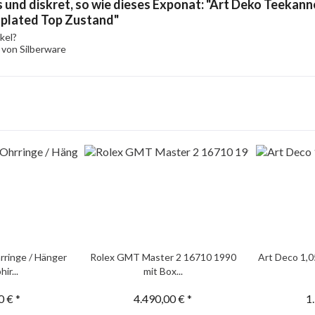
s und diskret, so wie dieses Exponat: "Art Deko Teekann
 plated Top Zustand"
kel?
 von Silberware
rringe / Hänger
Rolex GMT Master 2 16710 1990
Art Deco 1,0
ir...
mit Box...
0 € *
4.490,00 € *
1