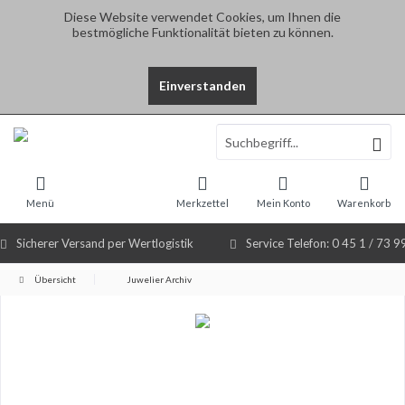
Diese Website verwendet Cookies, um Ihnen die
bestmögliche Funktionalität bieten zu können.
Einverstanden
Select Language
▼
Menü
Merkzettel
Mein Konto
Warenkorb
Sicherer Versand per Wertlogistik
Service Telefon: 0 45 1 / 73 9
Übersicht
Juwelier Archiv