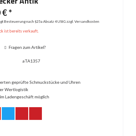
ecker Antik
 € *
iegt Besteuerung nach §25a Absatz 4 UStG
zzgl. Versandkosten
k ist bereits verkauft.
Fragen zum Artikel?
aTA1357
erten geprüfte Schmuckstücke und Uhren
er Wertlogistik
im Ladengeschäft möglich