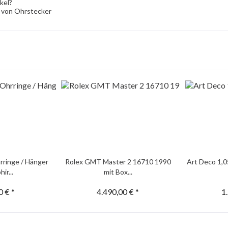
kel?
 von Ohrstecker
rringe / Hänger
Rolex GMT Master 2 16710 1990
Art Deco 1,0
ir...
mit Box...
0 € *
4.490,00 € *
1