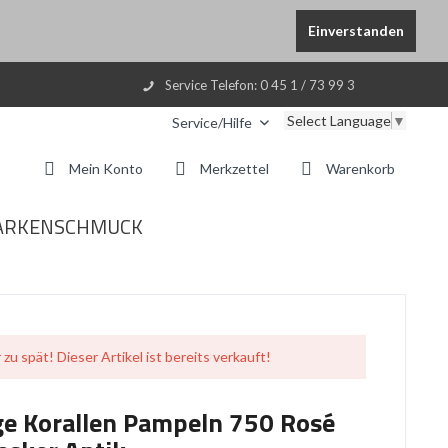
Einverstanden
Service Telefon: 0 45 1 / 73 99 3
Select Language
▼
Service/Hilfe
Mein Konto
Merkzettel
Warenkorb
ARKENSCHMUCK
 zu spät! Dieser Artikel ist bereits verkauft!
ge Korallen Pampeln 750 Rosé