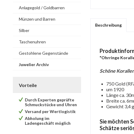
Anlagegold / Goldbarren
Münzen und Barren
Beschreibung
Silber
Taschenuhren
Produktinfor
Gestohlene Gegenstände
"Ohrringe Korall
Juwelier Archiv
Schöne Koralle
750 Gold (RF
Vorteile
um 1920
Länge ca. 3
Durch Experten geprüfte
Breite ca. 6
Schmuckstücke und Uhren
Gewicht 3,4 g
Versand per Wertlogistik
Abholung im
Sie möchten S
Ladengeschäft möglich
Schätze seriö