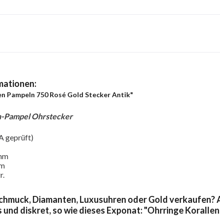
mationen:
en Pampeln 750 Rosé Gold Stecker Antik"
n-Pampel Ohrstecker
A geprüft)
0mm
mm
r.
chmuck, Diamanten, Luxusuhren oder Gold verkaufen? A
s und diskret, so wie dieses Exponat: "Ohrringe Koralle