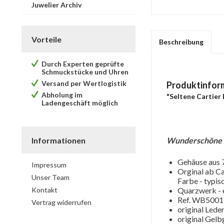
Juwelier Archiv
Vorteile
Beschreibung
Durch Experten geprüfte
Schmuckstücke und Uhren
Versand per Wertlogistik
Produktinfor
Abholung im
"Seltene Cartier 
Ladengeschäft möglich
Informationen
Wunderschöne Lu
Gehäuse aus 
Impressum
Orginal ab Ca
Unser Team
Farbe - typis
Kontakt
Quarzwerk - 
Ref. WB500
Vertrag widerrufen
original Led
original Gelb