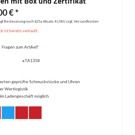
ten mit Box und Zertifikat
00 € *
iegt Besteuerung nach §25a Absatz 4 UStG
zzgl. Versandkosten
k ist bereits verkauft.
Fragen zum Artikel?
aTA1358
erten geprüfte Schmuckstücke und Uhren
er Wertlogistik
im Ladengeschäft möglich