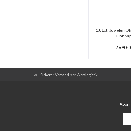
1,81ct. Juwelen Oh
Pink Saph
2.690,0
Sicherer Versand per Wertlogistik
Abonn