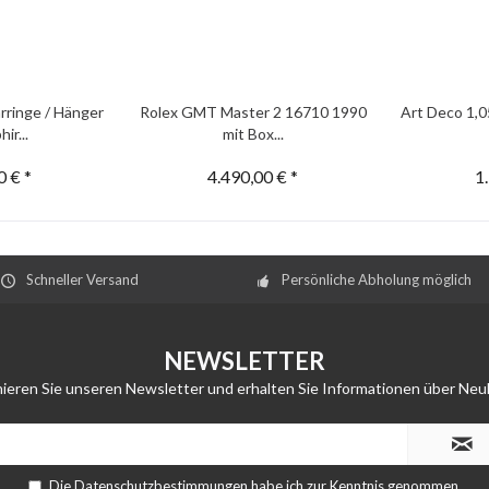
rringe / Hänger
Rolex GMT Master 2 16710 1990
Art Deco 1,0
ir...
mit Box...
0 € *
4.490,00 € *
1
Schneller Versand
Persönliche Abholung möglich
NEWSLETTER
ieren Sie unseren Newsletter und erhalten Sie Informationen über Neu
Die
Datenschutzbestimmungen
habe ich zur Kenntnis genommen.