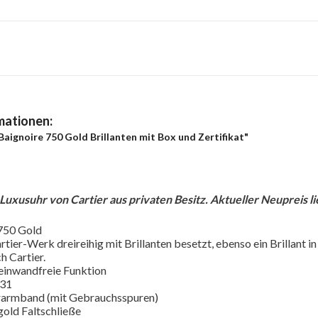
mationen:
Baignoire 750 Gold Brillanten mit Box und Zertifikat"
xusuhr von Cartier aus privaten Besitz. Aktueller Neupreis lieg
750 Gold
rtier-Werk dreireihig mit Brillanten besetzt, ebenso ein Brillant 
ch Cartier.
einwandfreie Funktion
131
erarmband (mit Gebrauchsspuren)
gold Faltschließe