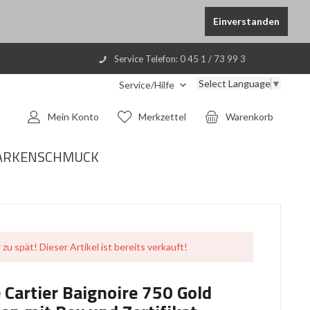
Einverstanden
Service Telefon: 0 45 1 / 73 99 3
Select Language
▼
Service/Hilfe
Mein Konto
Merkzettel
Warenkorb
ARKENSCHMUCK
 zu spät! Dieser Artikel ist bereits verkauft!
 Cartier Baignoire 750 Gold