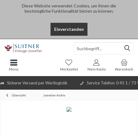
Diese Website verwendet Cookies, um Ihnen die
bestmögliche Funktionalität bieten zu können.
Einverstanden
Select Language
▼
Menü
Merkzettel
Mein Konto
Warenkorb
Sicherer Versand per Wertlogistik
Service Telefon: 0 45 1 / 73
Übersicht
Juwelier Archiv