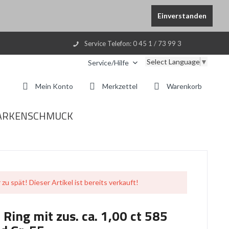
Einverstanden
Service Telefon: 0 45 1 / 73 99 3
Select Language
▼
Service/Hilfe
Mein Konto
Merkzettel
Warenkorb
ARKENSCHMUCK
 zu spät! Dieser Artikel ist bereits verkauft!
t Ring mit zus. ca. 1,00 ct 585