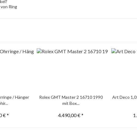
kel?
 von Ring
rringe / Hänger
Rolex GMT Master 2 16710 1990
Art Deco 1,0
ir...
mit Box...
0 € *
4.490,00 € *
1