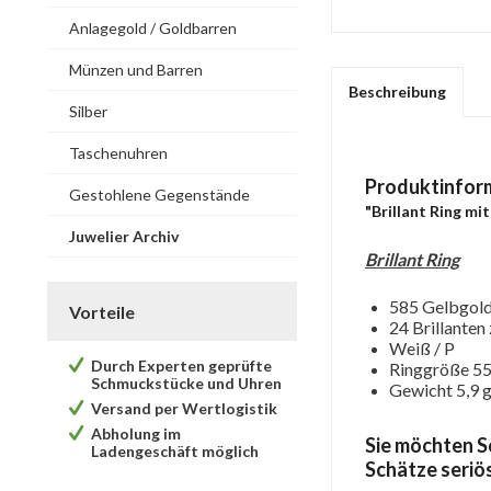
Anlagegold / Goldbarren
Münzen und Barren
Beschreibung
Silber
Taschenuhren
Produktinfor
Gestohlene Gegenstände
"Brillant Ring mit
Juwelier Archiv
Brillant Ring
585 Gelbgold
Vorteile
24 Brillanten 
Weiß / P
Durch Experten geprüfte
Ringgröße 5
Schmuckstücke und Uhren
Gewicht 5,9 g
Versand per Wertlogistik
Abholung im
Sie möchten S
Ladengeschäft möglich
Schätze seriös