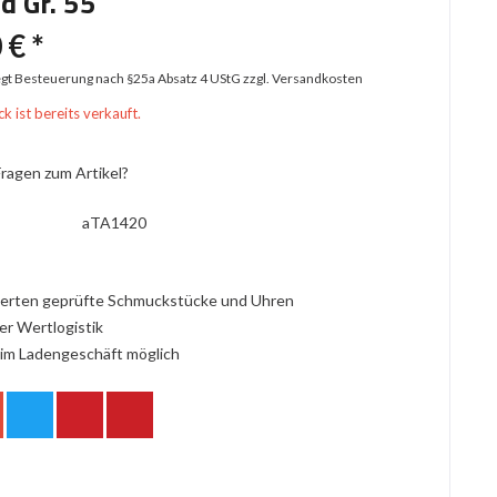
d Gr. 55
 € *
iegt Besteuerung nach §25a Absatz 4 UStG
zzgl. Versandkosten
k ist bereits verkauft.
ragen zum Artikel?
aTA1420
erten geprüfte Schmuckstücke und Uhren
er Wertlogistik
im Ladengeschäft möglich