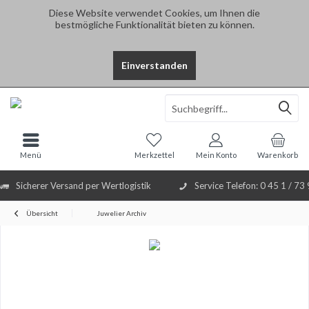
Diese Website verwendet Cookies, um Ihnen die
bestmögliche Funktionalität bieten zu können.
Einverstanden
Select Language
▼
Menü
Merkzettel
Mein Konto
Warenkorb
Sicherer Versand per Wertlogistik
Service Telefon: 0 45 1 / 73
Übersicht
Juwelier Archiv