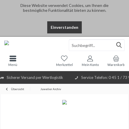
Diese Website verwendet Cookies, um Ihnen die
bestmögliche Funktionalität bieten zu können.
Einverstanden
Select Language
▼
Menü
Merkzettel
Mein Konto
Warenkorb
Sicherer Versand per Wertlogistik
Service Telefon: 0 45 1 / 73
Übersicht
Juwelier Archiv