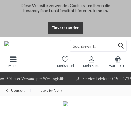
Diese Website verwendet Cookies, um Ihnen die
bestmögliche Funktionalität bieten zu können.
Einverstanden
Select Language
▼
Menü
Merkzettel
Mein Konto
Warenkorb
Sicherer Versand per Wertlogistik
Service Telefon: 0 45 1 / 73
Übersicht
Juwelier Archiv