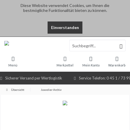
Diese Website verwendet Cookies, um Ihnen die
bestmögliche Funktionalität bieten zu können.
Einverstanden
Select Language
▼
Menü
Merkzettel
Mein Konto
Warenkorb
Sicherer Versand per Wertlogistik
Service Telefon: 0 45 1 / 73 9
Übersicht
Juwelier Archiv