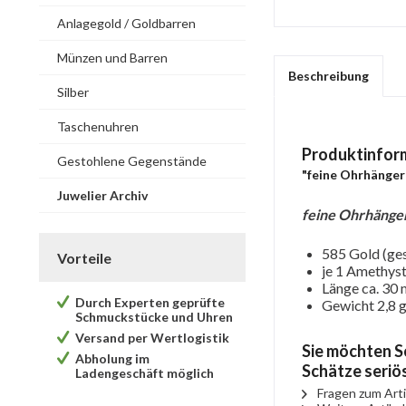
Anlagegold / Goldbarren
Münzen und Barren
Beschreibung
Silber
Taschenuhren
Produktinfor
Gestohlene Gegenstände
"feine Ohrhänger 
Juwelier Archiv
feine Ohrhänge
585 Gold (ge
Vorteile
je 1 Amethyst 
Länge ca. 30
Durch Experten geprüfte
Gewicht 2,8 g
Schmuckstücke und Uhren
Versand per Wertlogistik
Sie möchten S
Abholung im
Schätze seriös
Ladengeschäft möglich
Fragen zum Arti