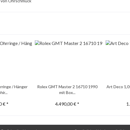
l von Ohrschmuck
rringe / Hänger
Rolex GMT Master 2 16710 1990
Art Deco 1,0
ir...
mit Box...
0 € *
4.490,00 € *
1