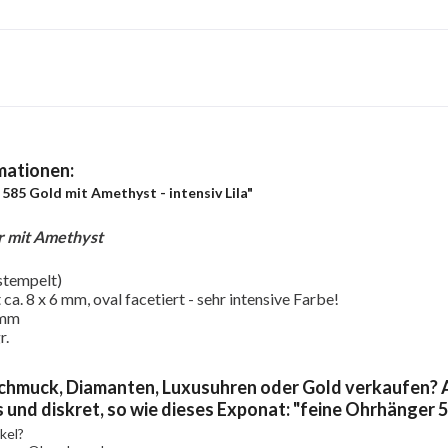
mationen:
585 Gold mit Amethyst - intensiv Lila"
r mit Amethyst
stempelt)
ca. 8 x 6 mm, oval facetiert - sehr intensive Farbe!
 mm
r.
chmuck, Diamanten, Luxusuhren oder Gold verkaufen? A
 und diskret, so wie dieses Exponat: "feine Ohrhänger 5
kel?