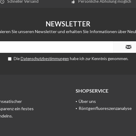
Schneller Versand
Persönliche Abholung möglich
NEWSLETTER
ieren Sie unseren Newsletter und erhalten Sie Informationen über Neu
Die
Datenschutzbestimmungen
habe ich zur Kenntnis genommen.
SHOPSERVICE
anseatischer
Über uns
Röntgenfluoreszenzanalyse
sparenz ein festes
ndelns.