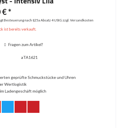
t - intensiv Lila
 € *
iegt Besteuerung nach §25a Absatz 4 UStG
zzgl. Versandkosten
k ist bereits verkauft.
Fragen zum Artikel?
aTA1621
erten geprüfte Schmuckstücke und Uhren
er Wertlogistik
im Ladengeschäft möglich