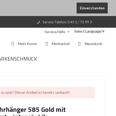
Einverstanden
Service Telefon: 0 45 1 / 73 99 3
Select Language
▼
Service/Hilfe
Mein Konto
Merkzettel
Warenkorb
ARKENSCHMUCK
 zu spät! Dieser Artikel ist bereits verkauft!
Ohrhänger 585 Gold mit