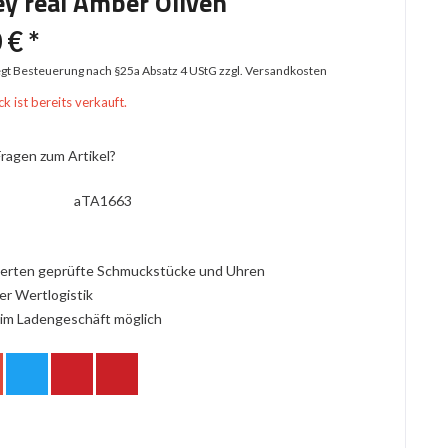
y real Amber Oliven
 € *
iegt Besteuerung nach §25a Absatz 4 UStG
zzgl. Versandkosten
k ist bereits verkauft.
ragen zum Artikel?
aTA1663
erten geprüfte Schmuckstücke und Uhren
er Wertlogistik
im Ladengeschäft möglich