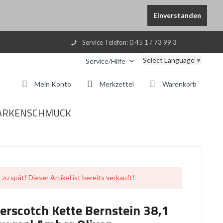
Einverstanden
Service Telefon: 0 45 1 / 73 99 3
Select Language
▼
Service/Hilfe
Mein Konto
Merkzettel
Warenkorb
ARKENSCHMUCK
 zu spät! Dieser Artikel ist bereits verkauft!
erscotch Kette Bernstein 38,1