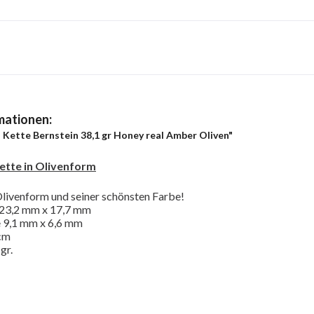
mationen:
 Kette Bernstein 38,1 gr Honey real Amber Oliven"
ette in Olivenform
Olivenform und seiner schönsten Farbe!
 23,2 mm x 17,7 mm
e 9,1 mm x 6,6 mm
 cm
gr.