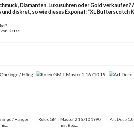
chmuck, Diamanten, Luxusuhren oder Gold verkaufen? A
s und diskret, so wie dieses Exponat: "XL Butterscotch 
kel?
 von Kette
rringe / Hänger
Rolex GMT Master 2 16710 1990
Art Deco 1,0
ir...
mit Box...