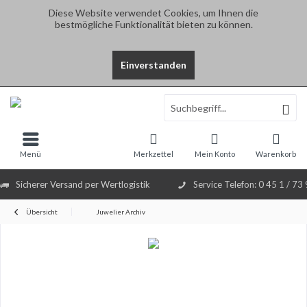
Diese Website verwendet Cookies, um Ihnen die
bestmögliche Funktionalität bieten zu können.
Einverstanden
Select Language
▼
Menü
Merkzettel
Mein Konto
Warenkorb
Sicherer Versand per Wertlogistik
Service Telefon: 0 45 1 / 73
Übersicht
Juwelier Archiv