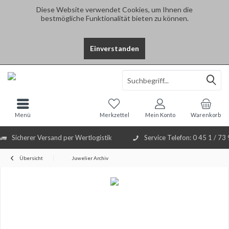
Diese Website verwendet Cookies, um Ihnen die
bestmögliche Funktionalität bieten zu können.
Einverstanden
Select Language
▼
Menü
Merkzettel
Mein Konto
Warenkorb
Sicherer Versand per Wertlogistik
Service Telefon: 0 45 1 / 73
Übersicht
Juwelier Archiv