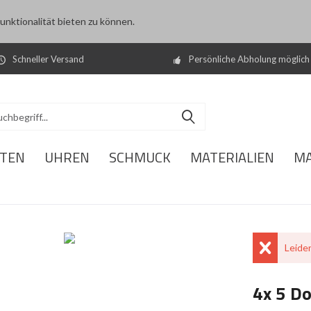
nktionalität bieten zu können.
Schneller Versand
Persönliche Abholung möglich
ITEN
UHREN
SCHMUCK
MATERIALIEN
M
Leider
4x 5 Do