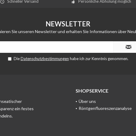
Schneller Versand
Persönliche Abholung möglich
NEWSLETTER
ieren Sie unseren Newsletter und erhalten Sie Informationen über Neu
Die
Datenschutzbestimmungen
habe ich zur Kenntnis genommen.
SHOPSERVICE
anseatischer
Über uns
Röntgenfluoreszenzanalyse
sparenz ein festes
ndelns.