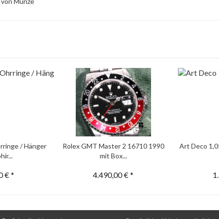
l von Münze
rringe / Hänger
Rolex GMT Master 2 16710 1990
Art Deco 1,0
ir...
mit Box...
0 € *
4.490,00 € *
1