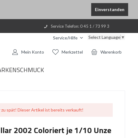
Einverstanden
Service Telefon: 0 45 1 / 73 99 3
Select Language
▼
Service/Hilfe
Mein Konto
Merkzettel
Warenkorb
ARKENSCHMUCK
 zu spät! Dieser Artikel ist bereits verkauft!
llar 2002 Coloriert je 1/10 Unze