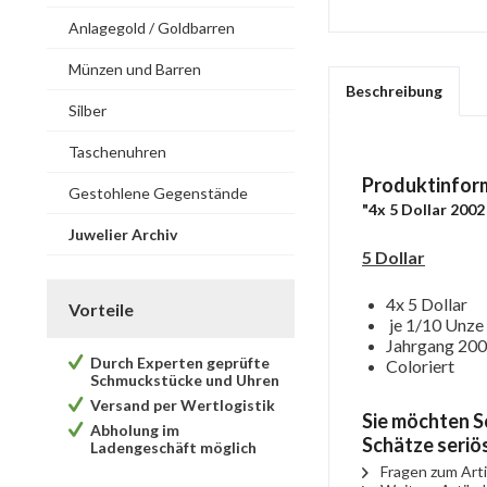
Anlagegold / Goldbarren
Münzen und Barren
Beschreibung
Silber
Taschenuhren
Produktinfor
Gestohlene Gegenstände
"4x 5 Dollar 2002
Juwelier Archiv
5 Dollar
4x 5 Dollar
Vorteile
je 1/10 Unze
Jahrgang 20
Durch Experten geprüfte
Coloriert
Schmuckstücke und Uhren
Versand per Wertlogistik
Sie möchten S
Abholung im
Schätze seriös
Ladengeschäft möglich
Fragen zum Arti