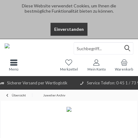
Diese Website verwendet Cookies, um Ihnen die
bestmögliche Funktionalität bieten zu können.
Einverstanden
Select Language
▼
Menü
Merkzettel
Mein Konto
Warenkorb
Sicherer Versand per Wertlogistik
Service Telefon: 0 45 1 / 73
Übersicht
Juwelier Archiv