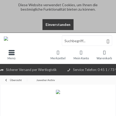
Diese Website verwendet Cookies, um Ihnen die
bestmögliche Funktionalität bieten zu können.
Einverstanden
Select Language
▼
Menü
Merkzettel
Mein Konto
Warenkorb
Sicherer Versand per Wertlogistik
Service Telefon: 0 45 1 / 73
Übersicht
Juwelier Archiv