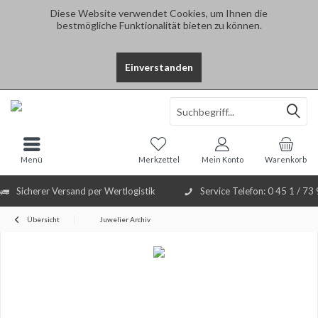
Diese Website verwendet Cookies, um Ihnen die
bestmögliche Funktionalität bieten zu können.
Einverstanden
Select Language
▼
Menü
Merkzettel
Mein Konto
Warenkorb
Sicherer Versand per Wertlogistik
Service Telefon: 0 45 1 / 73
Übersicht
Juwelier Archiv