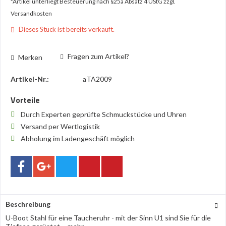
*Artikel unterliegt Besteuerung nach §25a Absatz 4 UStG
zzgl.
Versandkosten
Dieses Stück ist bereits verkauft.
Fragen zum Artikel?
Merken
Artikel-Nr.:
aTA2009
Vorteile
Durch Experten geprüfte Schmuckstücke und Uhren
Versand per Wertlogistik
Abholung im Ladengeschäft möglich
Beschreibung
U-Boot Stahl für eine Taucheruhr - mit der Sinn U1 sind Sie für die