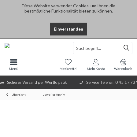
Diese Website verwendet Cookies, um Ihnen die
bestmögliche Funktionalität bieten zu können.
Einverstanden
Select Language
▼
Menü
Merkzettel
Mein Konto
Warenkorb
Sicherer Versand per Wertlogistik
Service Telefon: 0 45 1 / 73
Übersicht
Juwelier Archiv