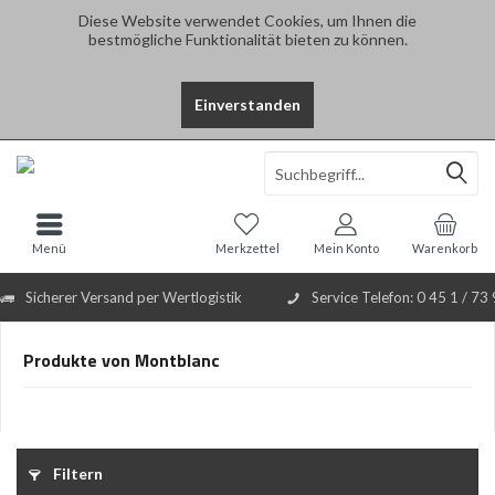
Diese Website verwendet Cookies, um Ihnen die
bestmögliche Funktionalität bieten zu können.
Einverstanden
Select Language
▼
Menü
Merkzettel
Mein Konto
Warenkorb
Sicherer Versand per Wertlogistik
Service Telefon: 0 45 1 / 73
Produkte von Montblanc
Filtern